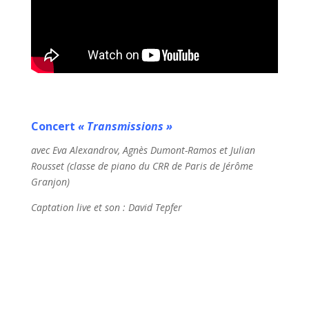
Concert
« Transmissions »
avec Eva Alexandrov, Agnès Dumont-Ramos et Julian
Rousset (classe de piano du CRR de Paris de Jérôme
Granjon)
Captation live et son : David Tepfer