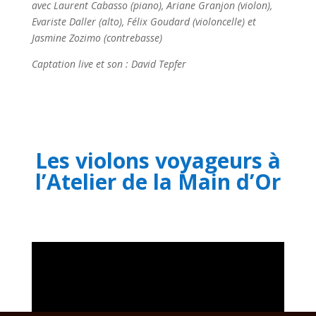
avec Laurent Cabasso (piano), Ariane Granjon (violon),
Evariste Daller (alto), Félix Goudard (violoncelle) et
Jasmine Zozimo (contrebasse)
Captation live et son : David Tepfer
Les violons voyageurs à
l’Atelier de la Main d’Or