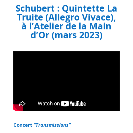
Schubert : Quintette La
Truite (Allegro Vivace),
à l’Atelier de la Main
d’Or (mars 2023)
Concert
“Transmissions”